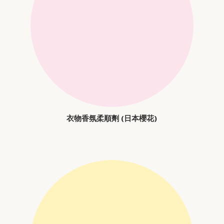
衣物香氛柔順劑 (日本櫻花)