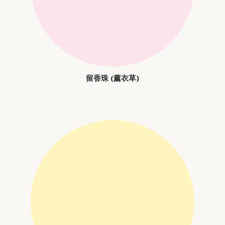
留香珠 (薰衣草)