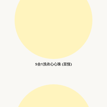
5合1洗衣心心珠 (至恆)