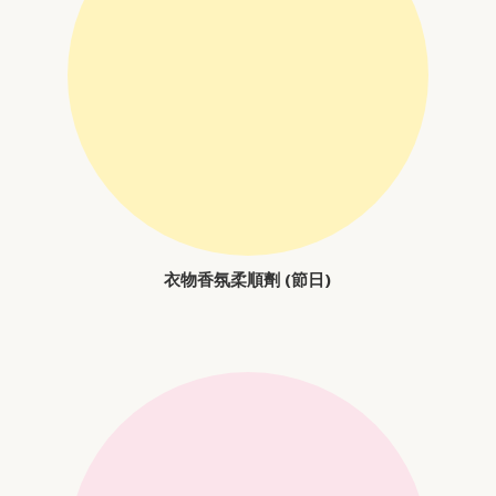
衣物香氛柔順劑 (節日)