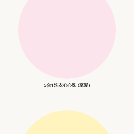
5合1洗衣心心珠 (至愛)