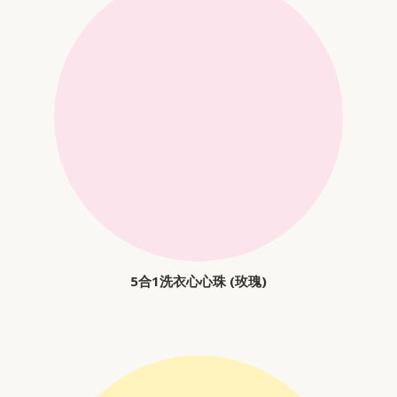
5合1洗衣心心珠 (玫瑰)