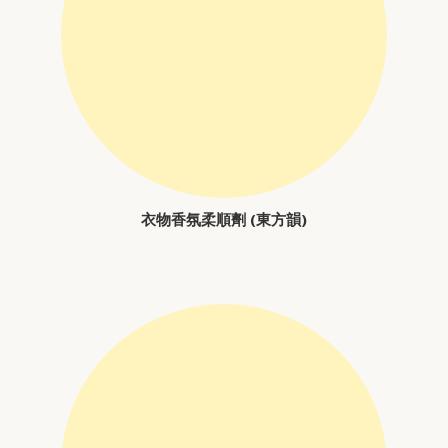
衣物香氛柔順劑 (東方韻)