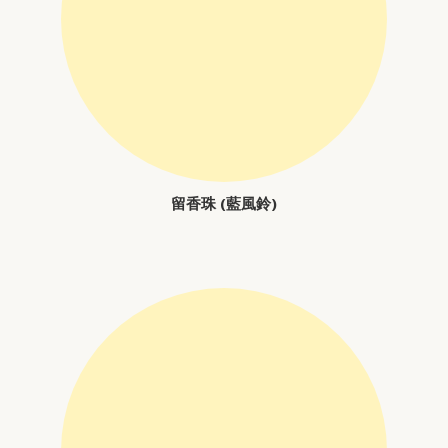
留香珠 (藍風鈴)