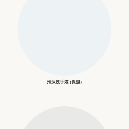
泡沫洗手液 (保濕)