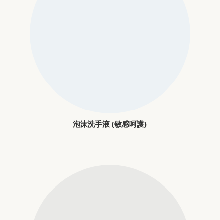
泡沫洗手液 (敏感呵護)