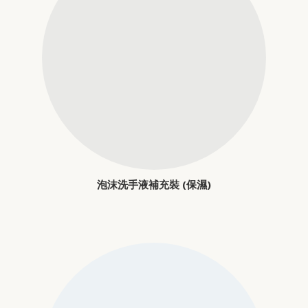
泡沫洗手液補充裝 (保濕)