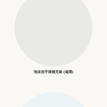
泡沫洗手液補充裝 (滋潤)