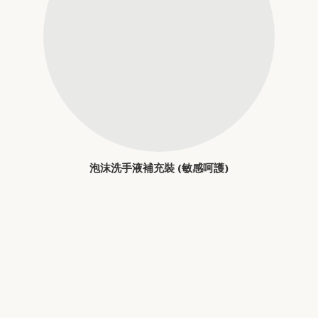
泡沫洗手液補充裝 (敏感呵護)