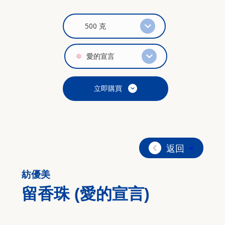
500 克
愛的宣言
立即購買
返回
<
紡優美
留香珠 (愛的宣言)